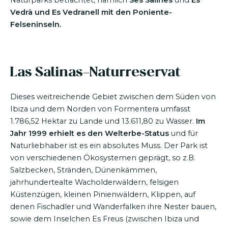
Naturparks betrachtet, nämlich
Ses Salines
und
Es
Vedrà und Es Vedranell mit den Poniente-
Felseninseln.
Las Salinas-Naturreservat
Dieses weitreichende Gebiet zwischen dem Süden von
Ibiza und dem Norden von Formentera umfasst
1.786,52 Hektar zu Lande und 13.611,80 zu Wasser.
Im
Jahr 1999 erhielt es den Welterbe-Status
und für
Naturliebhaber ist es ein absolutes Muss. Der Park ist
von verschiedenen Ökosystemen geprägt, so z.B.
Salzbecken, Stränden, Dünenkämmen,
jahrhundertealte Wacholderwäldern, felsigen
Küstenzügen, kleinen Pinienwäldern, Klippen, auf
denen Fischadler und Wanderfalken ihre Nester bauen,
sowie dem Inselchen Es Freus (zwischen Ibiza und