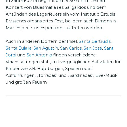
In Santa Eulalia beginnt um 19.30 Uhr mit einem
Konzert von Bluesmafia i es Saligardos und dem
Anzünden des Lagerfeuers ein vom Institut d’Estudis
Eivissencs organsiertes Fest, bei dem auch Dimonis is
Mals Esperits i is Esperitrons auftreten werden.
Auch in anderen Dörfern der Insel,
Santa Gertrudis
,
Santa Eulalia
,
San Agustín
,
San Carlos
,
San José
,
Sant
Jordi
und
San Antonio
finden verschiedene
Veranstaltungen statt, mit vergnüglichen Aktivitäten für
Kinder wie z.B. Hüpfburgen, Spielen oder
Aufführungen, „Torradas“ und „Sardinadas“, Live-Musik
und großen Feuern.