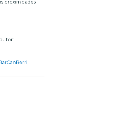
las proximidades
autor:
BarCanBerri