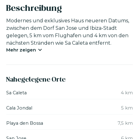
Beschreibung
Modernes und exklusives Haus neueren Datums,
zwischen dem Dorf San Jose und Ibiza-Stadt
gelegen, 5 km vom Flughafen und 4 km von den
nächsten Stränden wie Sa Caleta entfernt.
Mehr zeigen
Das Haus ist von einem großen, komplett
eingezäunten Grundstück umgeben, mit Garten
sowie einem Poolbereich mit überdachter Veranda
Nahegelegene Orte
und einem Teich mit Fischen und Schildkröten.
Die Dekoration ist exquisit und die Innen- und
Sa Caleta
4 km
Außenmöbel sind von hoher Qualität. Es gibt 3
Einheiten: das Haupthaus, ein Apartment und
Cala Jondal
5 km
einen überdachten Bereich am Pool.
Das Haupthaus hat 3 Schlafzimmer: 2 Doppel-
Playa den Bossa
7,5 km
und 1 Zweibettzimmer, 2 Bäder, eine große und
voll ausgestattete Küche, ein gemütliches
San Jose
6 km