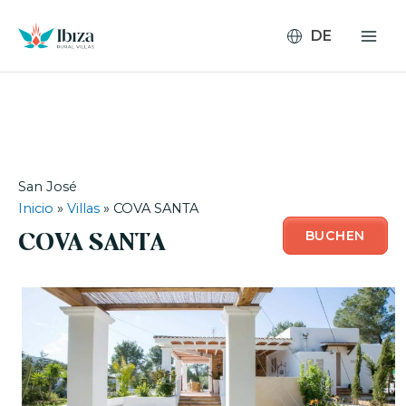
Zum
Inhalt
springen
San José
Inicio
»
Villas
»
COVA SANTA
BUCHEN
COVA SANTA