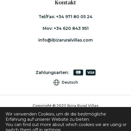
Kontakt
Tel/Fax:
+34 971 80 05 24
Mov:
+34 620 843 951
info@ibizaruralvillas.com
Zahlungsarten:
Deutsch
Copyright © 2022 Ibiza Rural Villas
Wir verwenden Cookies, um dir die bestmögliche
Cookies
Erfahrung auf unserer Website zu bieten.
Datenschutzpolitik
You can find out more about which cookies we are using or
switch them off in
settings
.
Buchungsbedingungen