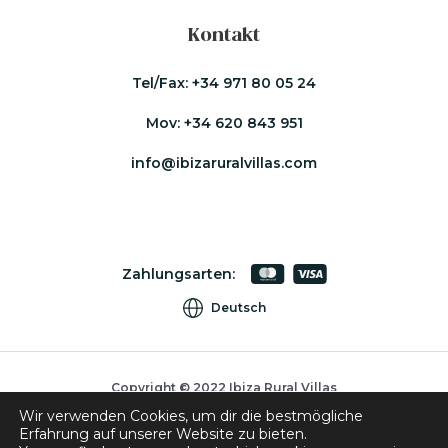
Kontakt
Tel/Fax:
+34 971 80 05 24
Mov:
+34 620 843 951
info@ibizaruralvillas.com
Zahlungsarten:
Deutsch
Copyright © 2022 Ibiza Rural Villas
Wir verwenden Cookies, um dir die bestmögliche
Cookies
Erfahrung auf unserer Website zu bieten.
Datenschutzpolitik