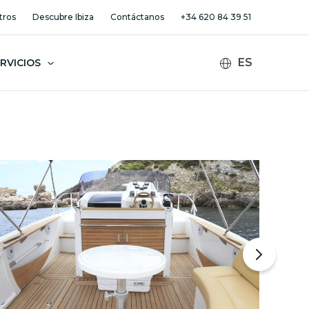
tros
Descubre Ibiza
Contáctanos
+34 620 84 39 51
RVICIOS