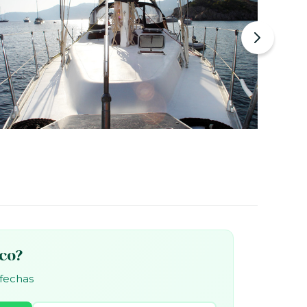
rco?
 fechas