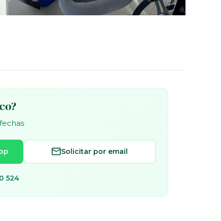
rco?
 fechas
pp
Solicitar por email
0 524