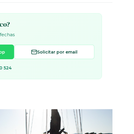
rco?
 fechas
pp
Solicitar por email
0 524