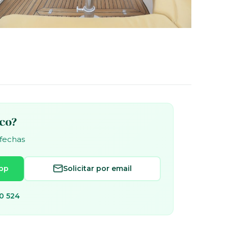
rco?
 fechas
pp
Solicitar por email
0 524