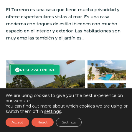
El Torreon es una casa que tiene mucha privacidad y
ofrece espectaculares vistas al mar. Es una casa
moderna con toques de estilo ibicenco con mucho
espacio en el interior y exterior. Las habitaciones son
muy amplias también y el jardín es...
RESERVA ON-LINE
RESERVA ONLINE
We are using cookies to give you the best experience on
our website.
You can find out more about which cookies we are using or
switch them off in
settings
.
Accept
Reject
Settings