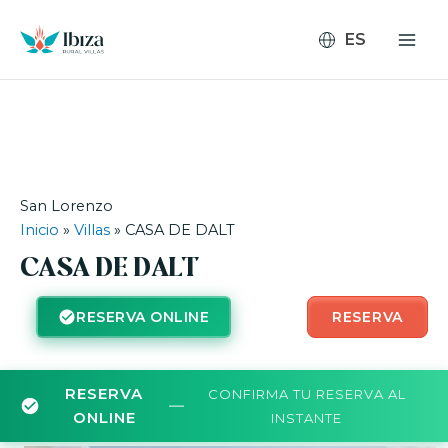
Ir
al
contenido
San Lorenzo
Inicio
»
Villas
»
CASA DE DALT
CASA DE DALT
RESERVA ONLINE
RESERVA
RESERVA
CONFIRMA TU RESERVA AL
—
ONLINE
INSTANTE