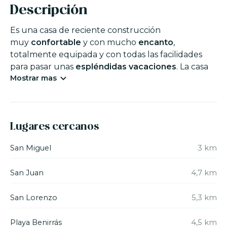
Descripción
Es una casa de reciente construcción
muy
confortable
y con mucho
encanto
,
totalmente equipada y con todas las facilidades
para pasar unas
espléndidas vacaciones
. La casa
Mostrar mas
esta
situada
en el
campo,
en una zona
extremadamente tranquila rodeada de bosque,
que da mucha privacidad, pero también muy bien
comunicada, a solo
1 km de la carretera principal
Lugares cercanos
Ibiza
– San Juan.
San Miguel
3 km
Está completamente vallada y tiene portón
automático; por la noche se enciende
San Juan
4,7 km
automáticamente la iluminación por todo el jardín
y la entrada principal de la casa.
San Lorenzo
5,3 km
Al interior de la casa se accede por un recibidor,
Playa Benirrás
4,5 km
que da por un lado a la cocina (completamente