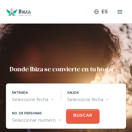
Ir
al
contenido
Donde Ibiza se convierte en tu hogar . . .
ENTRADA
SALIDA
Seleccione fecha
Seleccione fecha
NO. DE PERSONAS
BUSCAR
Seleccionar número