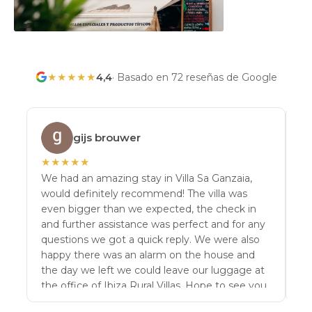
★
★
★
★
★
4,4
·
Basado en 72 reseñas de Google
gijs brouwer
★
★
★
★
★
★
We had an amazing stay in Villa Sa Ganzaia,
We
would definitely recommend! The villa was
ho
even bigger than we expected, the check in
ev
and further assistance was perfect and for any
in
questions we got a quick reply. We were also
th
happy there was an alarm on the house and
an
the day we left we could leave our luggage at
pl
the office of Ibiza Rural Villas. Hope to see you
next time. Regards, Gijs Brouwer