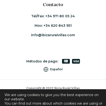
Contacto
Tel/Fax:
+34 971 80 05 24
Mov:
+34 620 843 951
info@ibizaruralvillas.com
Métodos de pago:
Español
Copyright © 2022 Ibiza Rural Villas
We are using cookies to give you the best experience on
Cookies
our website.
Privacidad
You can find out more about which cookies we are using or