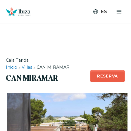
Ir
al
contenido
Cala Tarida
Inicio
»
Villas
»
CAN MIRAMAR
RESERVA
CAN MIRAMAR