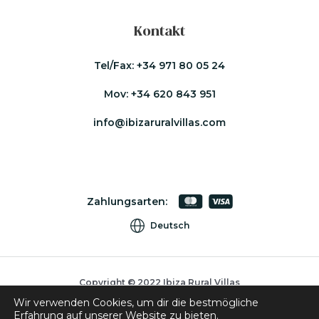
Kontakt
Tel/Fax:
+34 971 80 05 24
Mov:
+34 620 843 951
info@ibizaruralvillas.com
Zahlungsarten:
Deutsch
Copyright © 2022 Ibiza Rural Villas
Wir verwenden Cookies, um dir die bestmögliche
Cookies
Erfahrung auf unserer Website zu bieten.