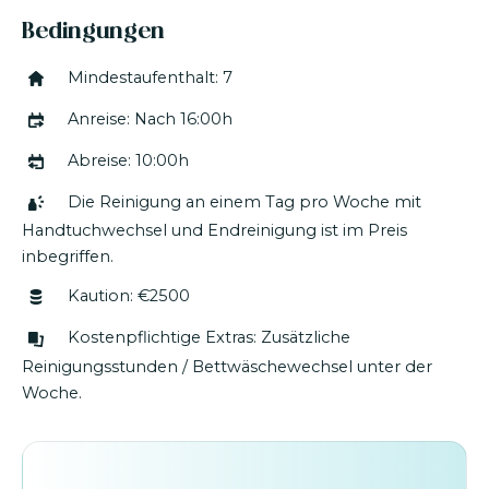
Wohngegend ohne Lärm, da die umliegenden
Bedingungen
Häuser den Eigentümern gehören.
Mindestaufenthalt: 7
Die Reinigung an einem Tag pro Woche mit
Handtuchwechsel und Endreinigung ist im Preis
Anreise: Nach 16:00h
inbegriffen.
Abreise: 10:00h
Die Reinigung an einem Tag pro Woche mit
Handtuchwechsel und Endreinigung ist im Preis
inbegriffen.
Kaution: €2500
Kostenpflichtige Extras: Zusätzliche
Reinigungsstunden / Bettwäschewechsel unter der
Woche.