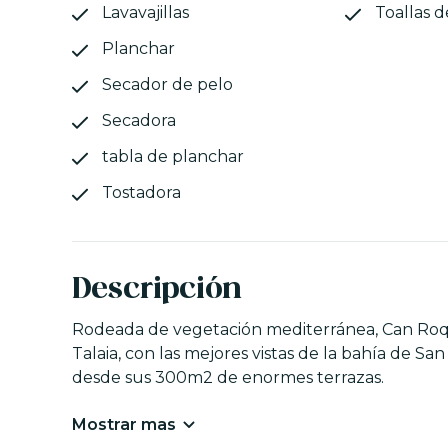
Lavavajillas
Toallas d
Planchar
Secador de pelo
Secadora
tabla de planchar
Tostadora
Descripción
Rodeada de vegetación mediterránea, Can Roque
Talaia, con las mejores vistas de la bahía de S
desde sus 300m2 de enormes terrazas.
Mostrar mas
Esta a menos de 5 minutos de las paradisíacas c