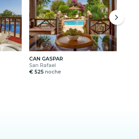
CAN GASPAR
SES 
San Rafael
Cala 
€ 525
noche
€ 40