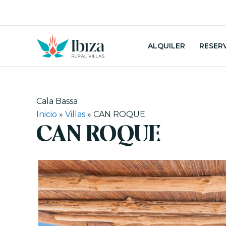
Ir
al
contenido
ALQUILER
RESER
Cala Bassa
Inicio
»
Villas
»
CAN ROQUE
CAN ROQUE