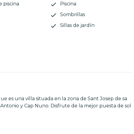
e piscina
Piscina
Sombrillas
Sillas de jardín
 es una villa situada en la zona de Sant Josep de sa
an Antonio y Cap Nuno. Disfrute de la mejor puesta de sol
alas Cala Bassa o las playas de Cala Comte y a 20