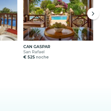
CAN GASPAR
SES 
San Rafael
Cala 
€ 525
noche
€ 40