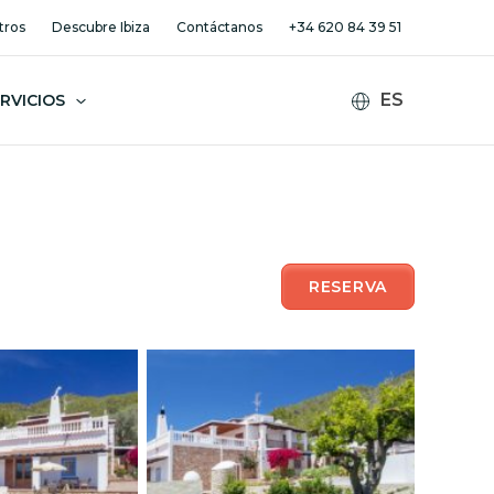
tros
Descubre Ibiza
Contáctanos
+34 620 84 39 51
RVICIOS
RESERVA