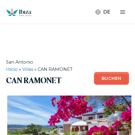
Zum
Inhalt
springen
San Antonio
Inicio
»
Villas
»
CAN RAMONET
BUCHEN
CAN RAMONET