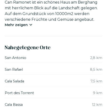
Can Ramonet ist ein schönes Haus am Berghang
mit herrlichem Blick auf die Landschaft gelegen.
Auf dem Grundstück von 10000m2 werden
verschiedene Früchte und Gemüse angebaut.
Mehr zeigen
Das Haus hat 300m2 bebaute Fläche und ist wie
folgt verteilt: der Haupteingang führt Sie zu
einem Flur mit Zugang zur Pool-Terrasse. Es gibt
ein Doppelzimmer mit Einzelbetten und
Nahegelegene Orte
Klimaanlage.
Das zweite Schlafzimmer hat ein Doppelbett, ein
San Antonio
2,8 km
eigenes Bad mit Dusche und Klimaanlage. Es gibt
ein geräumiges Wohnzimmer mit Esszimmer,
San Rafael
8,5 km
ausgestattet mit Satelliten-TV, hochwertigen
Möbeln und dekoriert mit traditionellen
Cala Salada
7,5 km
Elementen aus dem Anfang des vorigen
Jahrhunderts. Die Küche nebenan ist komplett
Port des Torrent
9 km
ausgestattet mit Kühlschrank, Gefrierschrank,
Mikrowelle, Kaffeemaschine, Toaster,
Cala Bassa
12 km
Wasserkocher usw.