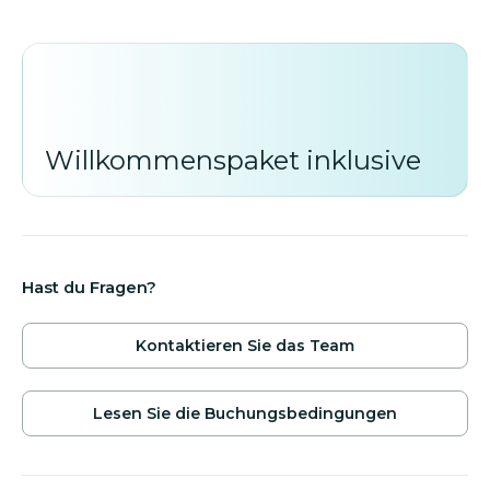
mit internationalen Sendern, Alarmanlage, Wifi,
Safe, Musikanlage, DVD, Waschmaschine usw.
*Der Mindestaufenthalt in der Nebensaison und
Mittelsaison beträgt 5 Nächte. In der Hochsaison
(04.Juli – 18.September) Mindestaufenthalt 7
Willkommenspaket inklusive
Nächte.
Hast du Fragen?
Kontaktieren Sie das Team
Lesen Sie die Buchungsbedingungen