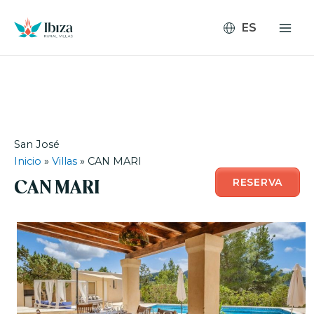
Ir
al
contenido
San José
Inicio
»
Villas
»
CAN MARI
RESERVA
CAN MARI