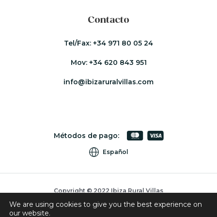
Contacto
Tel/Fax:
+34 971 80 05 24
Mov:
+34 620 843 951
info@ibizaruralvillas.com
Métodos de pago:
Español
Copyright © 2022 Ibiza Rural Villas
We are using cookies to give you the best experience on
Cookies
our website.