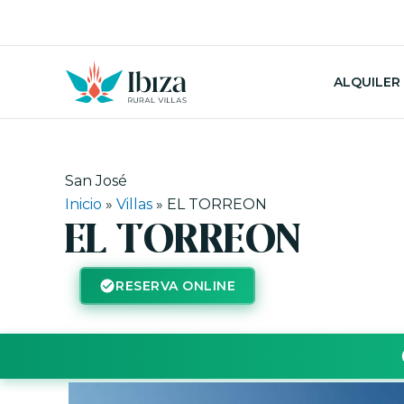
Ir
al
contenido
ALQUILER
San José
Inicio
»
Villas
»
EL TORREON
EL TORREON
RESERVA ONLINE