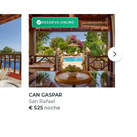
RESERVA ONLINE
CAN GASPAR
SES 
San Rafael
Cala 
€ 525
noche
€ 40