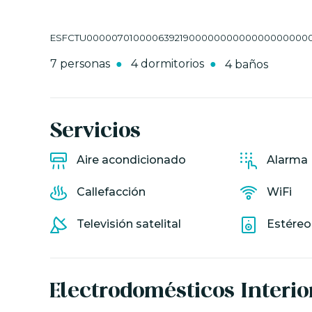
ESFCTU00000701000063921900000000000000000000E
7 personas
4 dormitorios
4 baños
Servicios
Aire acondicionado
Alarma
Callefacción
WiFi
Televisión satelital
Estéreo
Electrodomésticos
Interio