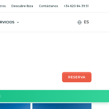
tros
Descubre Ibiza
Contáctanos
+34 620 84 39 51
RVICIOS
RESERVA
E