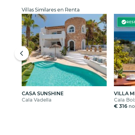
Villas Similares en Renta
RES
CASA SUNSHINE
VILLA 
Cala Vadella
Cala Boi
€ 316
no