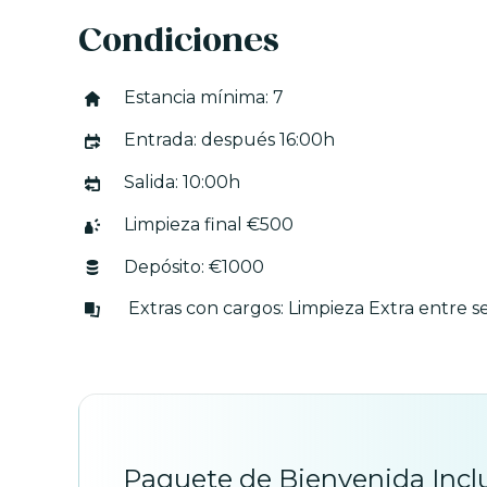
6x12m.
Condiciones
Esta villa es muy acogedora, tiene excelente ubi
playas con las mejores puestas de sol – en su 
Estancia mínima: 7
de jardín en madera, tiene parking para 2 coch
Entrada: después 16:00h
jardín, muy tranquila y espectaculares vistas d
tostador, barbacoa, cafetera, lavadora, lavavajil
Salida: 10:00h
supermercado más cercano está a 250 metros (
se puede ir caminando.
Limpieza final €500
Depósito: €1000
Extras con cargos: Limpieza Extra entre
Paquete de Bienvenida Incl