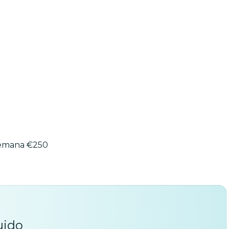
cación por la cercanía a las playas del sur oeste –
totalidad está rodeada de amplias terrazas con muebles
es. Es una casa muy confortable, de espacios amplios,
el mar. Tiene TV SAT , equipo de música, microondas,
las, plancha, tabla de planchar, tumbonas, etc. El
Es Cuco) donde se puede encontrar de todo y al que
 semana €250
uido