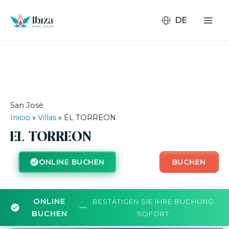
Zum
Inhalt
springen
San José
Inicio
»
Villas
»
EL TORREON
EL TORREON
ONLINE BUCHEN
BUCHEN
ONLINE
BESTÄTIGEN SIE IHRE BUCHUNG
—
BUCHEN
SOFORT