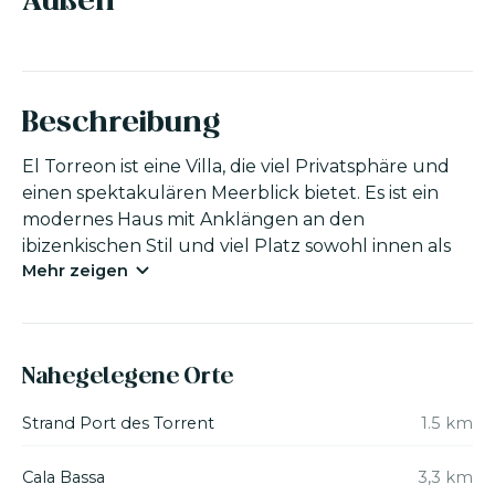
Außen
Beschreibung
El Torreon ist eine Villa, die viel Privatsphäre und
einen spektakulären Meerblick bietet. Es ist ein
modernes Haus mit Anklängen an den
ibizenkischen Stil und viel Platz sowohl innen als
Mehr zeigen
auch außen. Die Zimmer sind ebenfalls sehr
geräumig und der Garten ist gepflegt und recht
groß. Es ist komplett ausgestattet und die Küche
wurde kürzlich renoviert.
Nahegelegene Orte
Durch den Haupteingang gelangt man in einen
Strand Port des Torrent
1.5 km
großen Flur, der zur Küche und zum geräumigen
Wohnzimmer führt, mit einer Treppe, die in den
Cala Bassa
3,3 km
zweiten Stock führt. Hier befindet sich eine