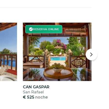
RESERVA ONLINE
CAN GASPAR
SES 
San Rafael
Cala 
€ 525
noche
€ 40