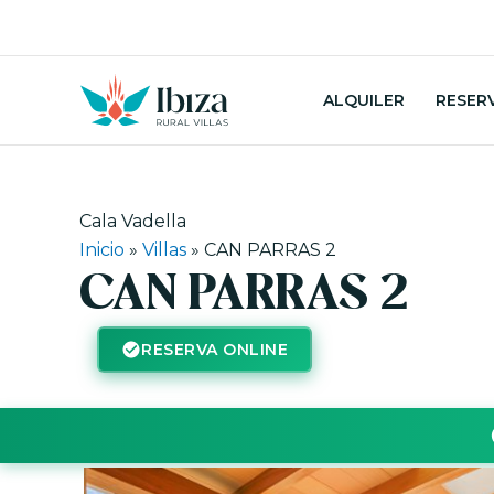
Ir
al
contenido
ALQUILER
RESER
Cala Vadella
Inicio
»
Villas
»
CAN PARRAS 2
CAN PARRAS 2
RESERVA ONLINE