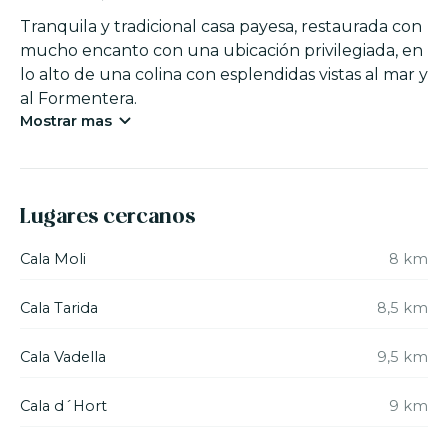
Tranquila y tradicional casa payesa, restaurada con
mucho encanto con una ubicación privilegiada, en
lo alto de una colina con esplendidas vistas al mar y
al Formentera.
Mostrar mas
La casa cuenta con
4 habitaciones
, tres con cama
de matrimonio y una con cama individual, para
7
personas
. Tiene
2 baños
completos, cocina
Lugares cercanos
cerrada con salida a un bonito porche. Desde un
amplio salón-comedor con chimenea muy
Cala Moli
8 km
confortable también se accede al porche y al patio
ubicado en la parte delantera de la casa, para el
Cala Tarida
8,5 km
disfrute de la tranquilidad y las espléndidas vistas.
Cala Vadella
9,5 km
En la zona de la piscina hay tumbonas y una mesa
de
comedor grande
y cubierta para 7-8
Cala d´Hort
9 km
comensales, ideal para disfrutar de las comidas al
aire libre con maravillosas vistas al mar.