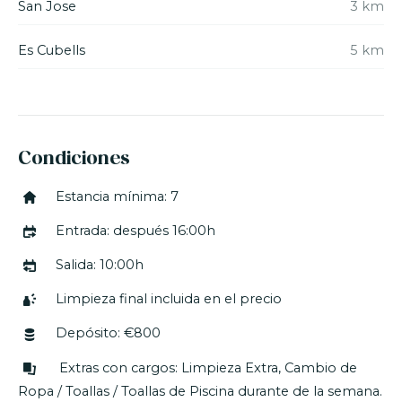
San Jose
3 km
En el patio trasero tiene una
mesa de ping-pong
y
Es Cubells
5 km
en la parte más alta de la casa una cama tipo
chill-
out con sombra
, ideal para una siesta o
simplemente para disfrutar de las vistas en total
tranquilidad.
Condiciones
Estancia mínima: 7
Entrada: después 16:00h
Salida: 10:00h
Limpieza final incluida en el precio
Depósito: €800
Extras con cargos: Limpieza Extra, Cambio de
Ropa / Toallas / Toallas de Piscina durante de la semana.