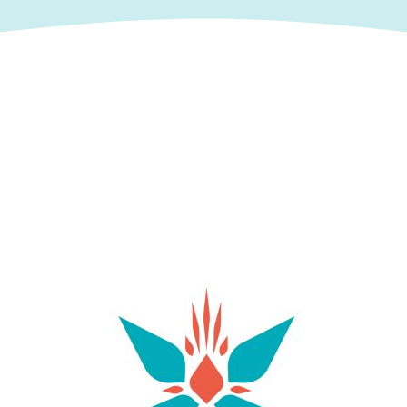
su amplitud, es una excelente opción para familias,
grupos de amigos o cualquier visitante que quiera
disfrutar de un día completo junto al mar. La playa
dispone de numerosos servicios, como
restaurantes, beach clubs, alquiler de hamacas y
actividades acuáticas. Para aprovechar mejor la
jornada, es aconsejable llegar temprano durante
los meses de verano, especialmente si se viaja en
coche. Los extremos de la playa ofrecen zonas más
tranquilas y son perfectos para quienes desean
practicar snorkel o explorar pequeñas calas y
formaciones rocosas alejadas de las áreas más
concurridas.
Muy cerca se encuentra Cala Molí, una pequeña
bahía rodeada de naturaleza que ofrece una
experiencia más relajada y exclusiva. A diferencia
de otras playas de la zona, aquí predominan las
piedras y las plataformas rocosas, por lo que
resulta recomendable llevar calzado adecuado