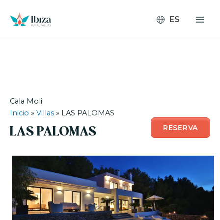
Ir
al
contenido
Cala Moli
Inicio
»
Villas
»
LAS PALOMAS
RESERVA
LAS PALOMAS