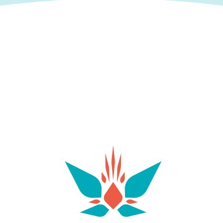
Strand bietet eine breite Palette an Einrichtungen,
darunter Restaurants, Strandclubs,
Liegestuhlverleih und Wassersportmöglichkeiten.
Um den Tag optimal zu nutzen, empfiehlt es sich,
in den Sommermonaten früh anzureisen,
insbesondere wenn Sie mit dem Auto unterwegs
sind. An den äußeren Enden des Strandes finden
sich ruhigere Ecken, die sich perfekt für diejenigen
eignen, die schnorcheln oder kleine Buchten und
Felsformationen abseits der belebteren Bereiche
erkunden möchten. In der Nähe liegt Cala Molí,
eine kleine, von Natur umgebene Bucht, die ein
entspannteres und exklusiveres Erlebnis bietet. Im
Gegensatz zu anderen Stränden in der
Umgebung besteht dieser hauptsächlich aus
Steinen und Felsvorsprüngen, daher empfiehlt es
sich, geeignetes Schuhwerk zu tragen, um
bequem ins Wasser zu gelangen. Das saubere,
kristallklare Wasser macht diese Bucht zu einem