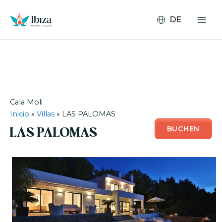
Zum
Inhalt
springen
Cala Moli
Inicio
»
Villas
»
LAS PALOMAS
BUCHEN
LAS PALOMAS