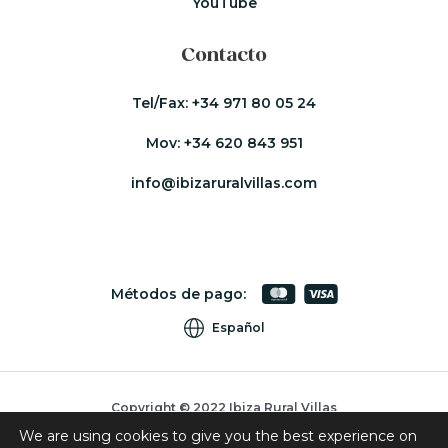
YouTube
Contacto
Tel/Fax:
+34 971 80 05 24
Mov:
+34 620 843 951
info@ibizaruralvillas.com
Métodos de pago:
Español
Copyright © 2022 Ibiza Rural Villas
We are using cookies to give you the best experience on
Cookies