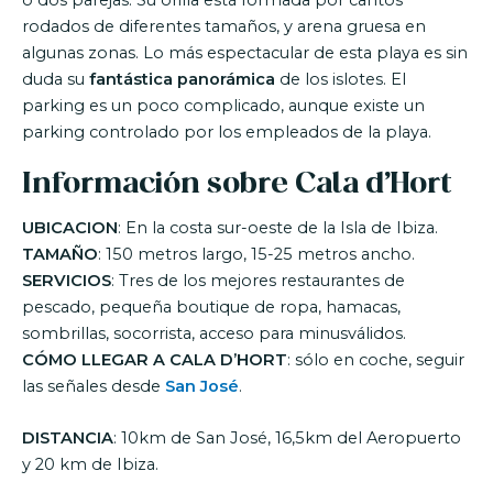
o dos parejas. Su orilla está formada por cantos
rodados de diferentes tamaños, y arena gruesa en
algunas zonas. Lo más espectacular de esta playa es sin
duda su
fantástica panorámica
de los islotes. El
parking es un poco complicado, aunque existe un
parking controlado por los empleados de la playa.
Información sobre Cala d’Hort
UBICACION
: En la costa sur-oeste de la Isla de Ibiza.
TAMAÑO
: 150 metros largo, 15-25 metros ancho.
SERVICIOS
: Tres de los mejores restaurantes de
pescado, pequeña boutique de ropa, hamacas,
sombrillas, socorrista, acceso para minusválidos.
CÓMO LLEGAR A CALA D’HORT
: sólo en coche, seguir
las señales desde
San José
.
DISTANCIA
: 10km de San José, 16,5km del Aeropuerto
y 20 km de Ibiza.