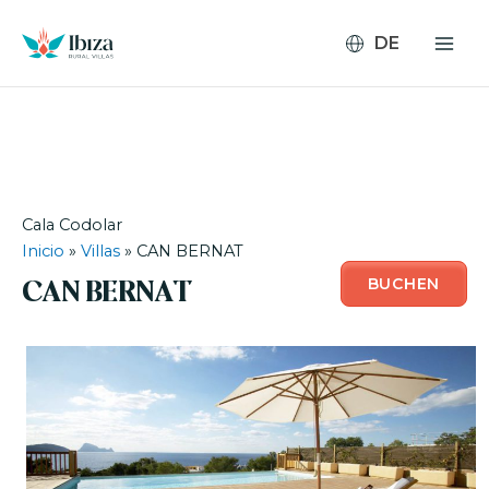
Zum
Inhalt
springen
Cala Codolar
Inicio
»
Villas
»
CAN BERNAT
BUCHEN
CAN BERNAT