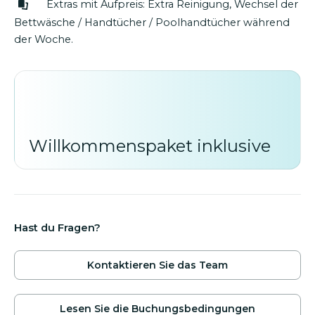
Extras mit Aufpreis: Extra Reinigung, Wechsel der
Restaurants und zum nächsten Strand kann man
Bettwäsche / Handtücher / Poolhandtücher während
zu Fuss erreichen.
der Woche.
*Der Mindestaufenthalt is 5 Nächte. Bei
Buchungen von weniger als einer Woche wird ein
Aufpreis berechnet.
** Die Ökosteuer ist nicht im Preis inbegriffen; es
Willkommenspaket inklusive
fallen zusätzliche Kosten in Höhe von 2,20 € pro
Person und Tag an.
Hast du Fragen?
Kontaktieren Sie das Team
Lesen Sie die Buchungsbedingungen