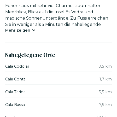
Ferienhaus mit sehr viel Charme, traumhafter
Meerblick, Blick auf die Insel Es Vedra und
magische Sonnenuntergänge. Zu Fuss erreichen
Sie in weniger als 5 Minuten die naheliegende
Mehr zeigen
Playa Codolar und im Auto erreichen Sie in 5
Minuten eine der bekanntesten Buchten der
Insel, Cala Conta, berüchtigt für Ihre fantastischen
Sonnenuntergänge.
Nahegelegene Orte
Das Haus ist in vier Zonen eingeteilt: beim
Cala Codolar
0,5 km
Haupteingang befindet sich eine grosse Terrasse
mit einem Essbereich und Holzmöbel, dort
Cala Conta
1,7 km
befindet sich auch der Pool. Im Inneren des
Hauses geht man durch den grossen Wohn-
Cala Tarida
5,5 km
Essbereich mit Zugang zur Küche/Vorratskammer
und den Schlafzimmern sowie dem kompletten
Cala Bassa
7,5 km
Badezimmer. Von der Küche gelangt man zum
Grill der auch durch den Garten begehbar ist.