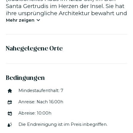
Santa Gertrudis im Herzen der Insel. Sie hat
ihre ursprüngliche Architektur bewahrt und
wurde an den modernen Geschmack und
Mehr zeigen
die heutigen Komfortansprüche angepasst.
Die 300 m² Wohnfläche umfassen drei
verschiedene Bereiche, darunter die
Nahegelegene Orte
Hauptvilla, den separaten Bereich mit den
Schlafzimmern, den Swimmingpool und
die Terrassen
Bedingungen
sowie den Garten. Das Haus verfügt über
Mindestaufenthalt: 7
eine Klimaanlage und dank der dicken
Mauern traditioneller Häuser herrscht den
Anreise: Nach 16:00h
ganzen Sommer über eine stabile
Temperatur.
Abreise: 10:00h
Die Endreinigung ist im Preis inbegriffen.
Die Villa verfügt über sieben gut