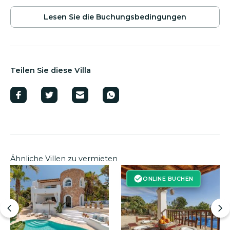
AUSSTATTUNG:
Lesen Sie die Buchungsbedingungen
Privater 12 m x 5 m großer Swimmingpool.
Yoga-Plattform.
Teilen Sie diese Villa
Überdachte Terrasse mit Sitzgelegenheiten
für 12 Gäste.
Chill-out-Bereich mit 2 Sonnenliegen.
Mehrere Sitzbereiche im Freien.
Ähnliche Villen zu vermieten
Außendusche.
ONLINE BUCHEN
Sonnenliegen und Sonnenschirme für 12
Personen.
Grillplatz.