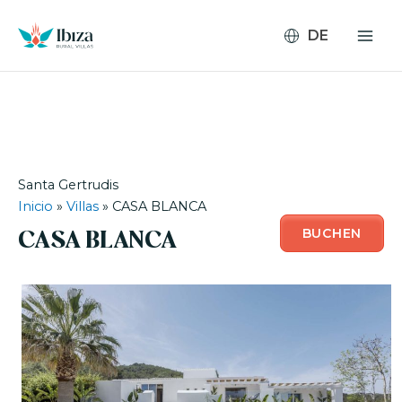
Zum
Inhalt
springen
Santa Gertrudis
Inicio
»
Villas
»
CASA BLANCA
BUCHEN
CASA BLANCA