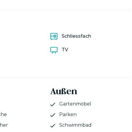
Schliessfach
TV
Außen
Gartenmöbel
che
Parken
her
Schwimmbad