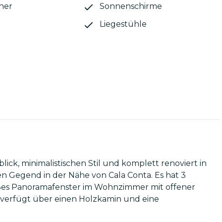
her
Sonnenschirme
Liegestühle
blick, minimalistischen Stil und komplett renoviert in
gen Gegend in der Nähe von Cala Conta. Es hat 3
oßes Panoramafenster im Wohnzimmer mit offener
s verfügt über einen Holzkamin und eine
halb der Saison. Es gibt zwei erhöhte, nach Süden