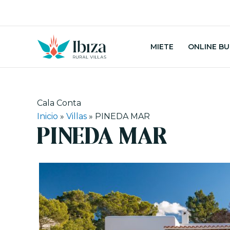
Zum
Inhalt
springen
MIETE
ONLINE B
Cala Conta
Inicio
»
Villas
»
PINEDA MAR
PINEDA MAR