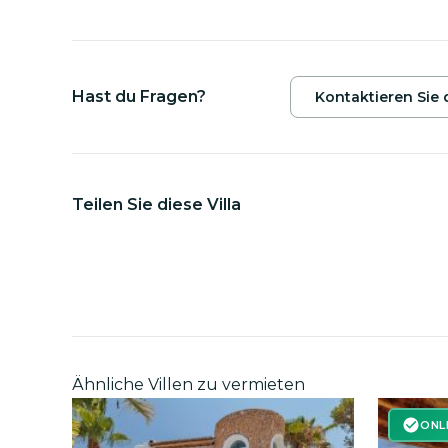
Touren verbinden Kajakfahren mit Schnorche
Meereshöhlen vor der Südwestküste Ibizas, 
einzigartiger Küstenlandschaft. Vorkenntnisse i
wird von April bis Oktober angeboten.
Hast du Fragen?
Kontaktieren Sie
Teilen Sie diese Villa
Ähnliche Villen zu vermieten
ONL