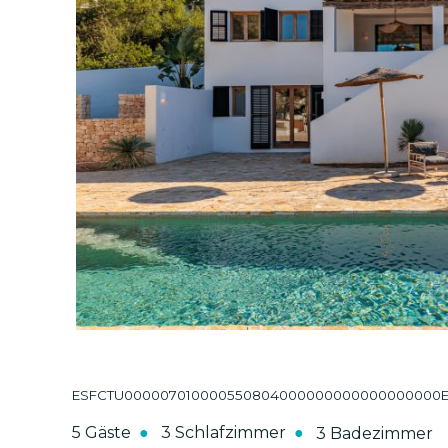
ESFCTU000007010000550804000000000000000000ETV-
5 Gäste
3 Schlafzimmer
3 Badezimmer