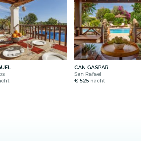
GUEL
CAN GASPAR
os
San Rafael
acht
€ 525
nacht