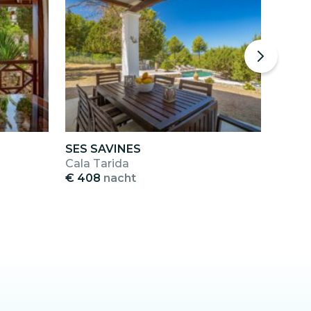
SES SAVINES
CAN 
Cala Tarida
Cala 
€ 408
nacht
€ 41