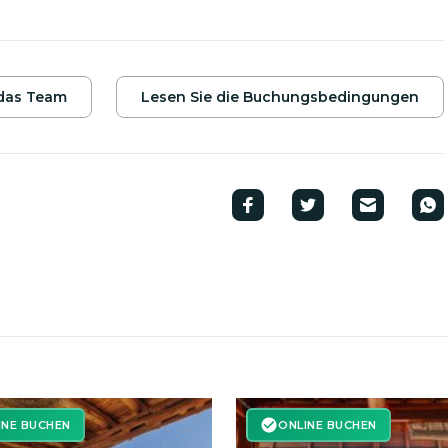
ln und führen Sie zu zwei atemberaubenden
mit Stopps zum Schwimmen und einem Snack vor
m Kajakfahren sind nicht erforderlich, und die Aktivität
 das Team
Lesen Sie die Buchungsbedingungen
INE BUCHEN
ONLINE BUCHEN