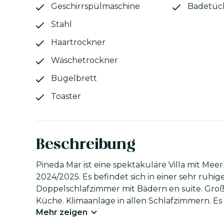
Geschirrspülmaschine
Badetüc
Stahl
Haartrockner
Wäschetrockner
Bügelbrett
Toaster
Beschreibung
Pineda Mar ist eine spektakuläre Villa mit Meer
2024/2025. Es befindet sich in einer sehr ruhi
Doppelschlafzimmer mit Bädern en suite. Gr
Küche. Klimaanlage in allen Schlafzimmern. E
Mehr zeigen
Fußbodenheizung für die Sommermonate außer