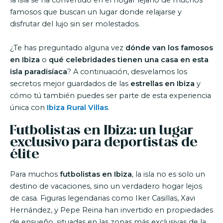
la isla se ha convertido en el hogar lejano de muchos
famosos que buscan un lugar donde relajarse y
disfrutar del lujo sin ser molestados.
¿Te has preguntado alguna vez
dónde van los famosos
en Ibiza
o
qué celebridades tienen una casa en esta
isla paradisíaca
? A continuación, desvelamos los
secretos mejor guardados de las
estrellas en Ibiza
y
cómo tú también puedes ser parte de esta experiencia
única con
Ibiza Rural Villas
.
Futbolistas en Ibiza: un lugar
exclusivo para deportistas de
élite
Para muchos
futbolistas en Ibiza
, la isla no es solo un
destino de vacaciones, sino un verdadero hogar lejos
de casa. Figuras legendarias como Iker Casillas, Xavi
Hernández, y Pepe Reina han invertido en propiedades
de ensueño, situadas en las zonas más exclusivas de la