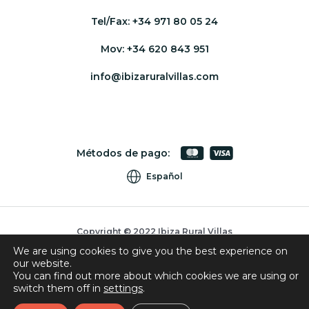
Tel/Fax:
+34 971 80 05 24
Mov:
+34 620 843 951
info@ibizaruralvillas.com
Métodos de pago:
Español
Copyright © 2022 Ibiza Rural Villas
We are using cookies to give you the best experience on
Cookies
our website.
Privacidad
You can find out more about which cookies we are using or
switch them off in
settings
.
Condiciones de reserva