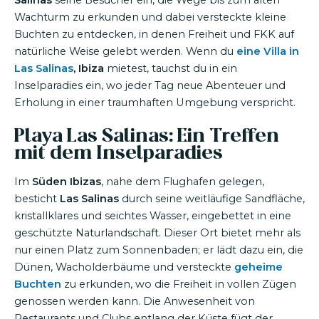
Salinas
seine Besucher ein, die Wege bis zum alten
Wachturm zu erkunden und dabei versteckte kleine
Buchten zu entdecken, in denen Freiheit und FKK auf
natürliche Weise gelebt werden. Wenn du
eine Villa in
Las Salinas
, Ibiza
mietest, tauchst du in ein
Inselparadies ein, wo jeder Tag neue Abenteuer und
Erholung in einer traumhaften Umgebung verspricht.
Playa Las
Salinas:
Ein Treffen
mit dem Inselparadies
Im
Süden Ibizas
, nahe dem Flughafen gelegen,
besticht
Las Salinas
durch seine weitläufige Sandfläche,
kristallklares und seichtes Wasser, eingebettet in eine
geschützte Naturlandschaft. Dieser Ort bietet mehr als
nur einen Platz zum Sonnenbaden; er lädt dazu ein, die
Dünen, Wacholderbäume und versteckte
geheime
Buchten
zu erkunden, wo die Freiheit in vollen Zügen
genossen werden kann. Die Anwesenheit von
Restaurants und Clubs entlang der Küste fügt der