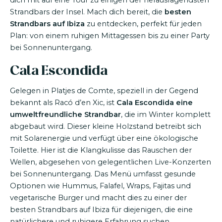
dich mit auf eine Tour zu einigen der herausragendsten
Strandbars der Insel. Mach dich bereit, die
besten
Strandbars auf Ibiza
zu entdecken, perfekt für jeden
Plan: von einem ruhigen Mittagessen bis zu einer Party
bei Sonnenuntergang.
Cala Escondida
Gelegen in Platjes de Comte, speziell in der Gegend
bekannt als Racó d’en Xic, ist
Cala Escondida eine
umweltfreundliche Strandbar
, die im Winter komplett
abgebaut wird. Dieser kleine Holzstand betreibt sich
mit Solarenergie und verfügt über eine ökologische
Toilette. Hier ist die Klangkulisse das Rauschen der
Wellen, abgesehen von gelegentlichen Live-Konzerten
bei Sonnenuntergang. Das Menü umfasst gesunde
Optionen wie Hummus, Falafel, Wraps, Fajitas und
vegetarische Burger und macht dies zu einer der
besten Strandbars auf Ibiza für diejenigen, die eine
natürlichere und ruhigere Erfahrung suchen.