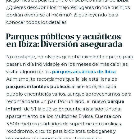
juego más populares entre el público infantil de
Ibiza
.
¿Quieres descubrir los mejores lugares donde tus hijos
podrán divertirse al máximo? ¡Sigue leyendo para
conocer todos los detalles!
Parques públicos y acuáticos
en Ibiza: Diversión asegurada
No obstante, no olvides que otra excelente opción para
pasar un día inolvidable en los meses de más calor es
visitar alguno de los
parques acuáticos de Ibiza
.
Asimismo, te recordamos que la isla está llena de
parques infantiles públicos
al aire libre, en cada
pueblo encontrarás varios, aunque aprovechamos para
recomendarte un par. Por un lado, el nuevo
parque
infantil
de S’Illa que se encuentra instalado junto al
aparcamiento de los Multicines Eivissa. Cuenta con
3.500 metros cuadrados de superficie con tirolinas,
rocódromo, circuito para bicicletas, toboganes y
elementos de juego variados. También es