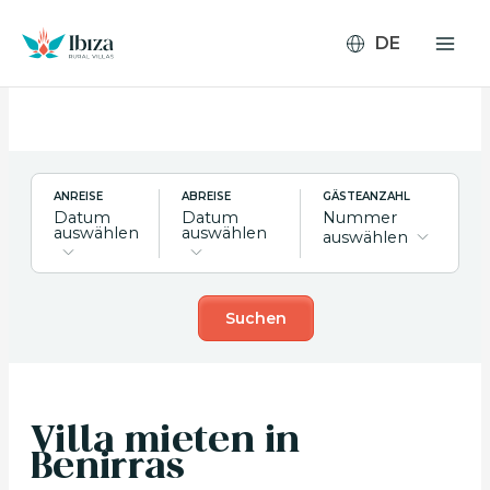
Zum
Inhalt
springen
ANREISE
ABREISE
GÄSTEANZAHL
Datum
Datum
Nummer
auswählen
auswählen
auswählen
Suchen
Villa mieten in
Benirras