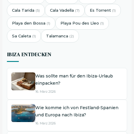
Cala Tarida
Cala Vadella
Es Torrent
(5)
(7)
(1)
Playa den Bossa
Playa Pou des Lleo
(1)
(1)
Sa Caleta
Talamanca
(1)
(2)
IBIZA ENTDECKEN
Was sollte man für den Ibiza-Urlaub
einpacken?
16. März 2026
Wie komme ich von Festland-Spanien
und Europa nach Ibiza?
16. März 2026