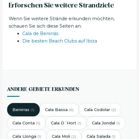
Erforschen Sie weitere Strandziele
Wenn Sie weitere Strände erkunden möchten,
schauen Sie sich diese Seiten an:
Cala de Benirrás
Die besten Beach Clubs auf Ibiza
ANDERE GEBIETE ERKUNDEN
Benirras
Cala Bassa
Cala Codolar
(1)
(6)
(2)
Cala Conta
Cala D´Hort
Cala Jondal
(5)
(1)
(1)
Cala Llonga
Cala Moli
Cala Salada
(1)
(2)
(1)