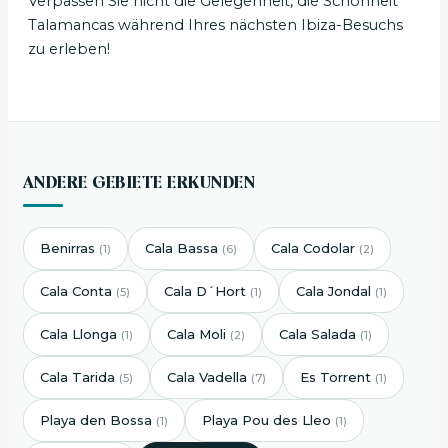
Verpassen Sie nicht die Gelegenheit, die Schönheit
Talamancas während Ihres nächsten Ibiza-Besuchs
zu erleben!
ANDERE GEBIETE ERKUNDEN
Benirras
Cala Bassa
Cala Codolar
(1)
(6)
(2)
Cala Conta
Cala D´Hort
Cala Jondal
(5)
(1)
(1)
Cala Llonga
Cala Moli
Cala Salada
(1)
(2)
(1)
Cala Tarida
Cala Vadella
Es Torrent
(5)
(7)
(1)
Playa den Bossa
Playa Pou des Lleo
(1)
(1)