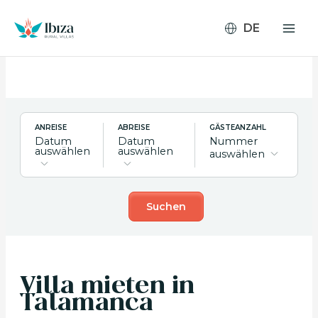
Zum
Inhalt
springen
ANREISE
ABREISE
GÄSTEANZAHL
Datum
Datum
Nummer
auswählen
auswählen
auswählen
Suchen
Villa mieten in
Talamanca