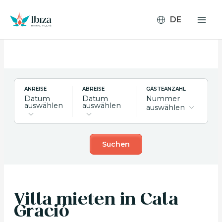
Zum
Inhalt
springen
ANREISE
ABREISE
GÄSTEANZAHL
Datum
Datum
Nummer
auswählen
auswählen
auswählen
Suchen
Villa mieten in Cala
Gració