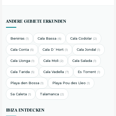
ANDERE GEBIETE ERKUNDEN
Benirras
Cala Bassa
Cala Codolar
(1)
(6)
(2)
Cala Conta
Cala D´Hort
Cala Jondal
(5)
(1)
(1)
Cala Llonga
Cala Moli
Cala Salada
(1)
(2)
(1)
Cala Tarida
Cala Vadella
Es Torrent
(5)
(7)
(1)
Playa den Bossa
Playa Pou des Lleo
(1)
(1)
Sa Caleta
Talamanca
(1)
(2)
IBIZA ENTDECKEN