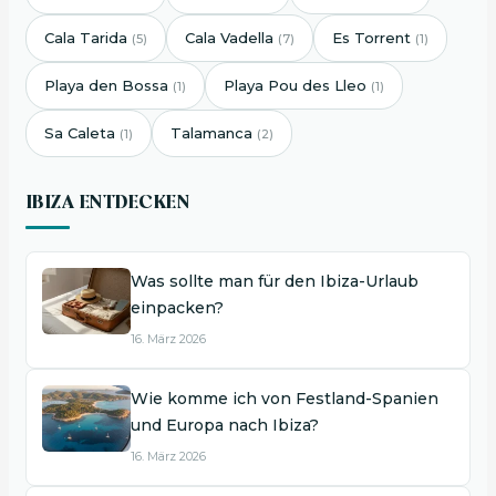
Cala Tarida
Cala Vadella
Es Torrent
(5)
(7)
(1)
Playa den Bossa
Playa Pou des Lleo
(1)
(1)
Sa Caleta
Talamanca
(1)
(2)
IBIZA ENTDECKEN
Was sollte man für den Ibiza-Urlaub
einpacken?
16. März 2026
Wie komme ich von Festland-Spanien
und Europa nach Ibiza?
16. März 2026