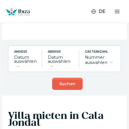
Zum
Inhalt
springen
ANREISE
ABREISE
GÄSTEANZAHL
Datum
Datum
Nummer
auswählen
auswählen
auswählen
Suchen
Villa mieten in Cala
Jondal