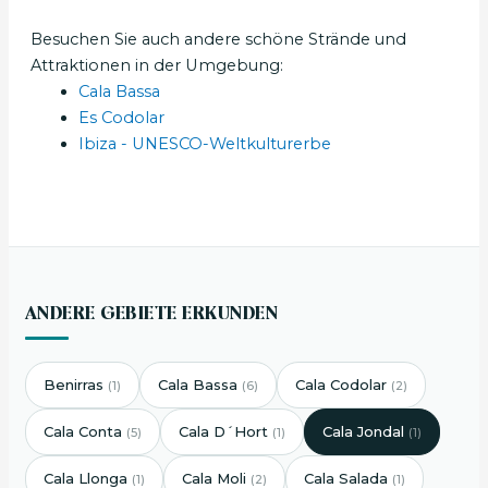
Besuchen Sie auch andere schöne Strände und
Attraktionen in der Umgebung:
Cala Bassa
Es Codolar
Ibiza - UNESCO-Weltkulturerbe
ANDERE GEBIETE ERKUNDEN
Benirras
Cala Bassa
Cala Codolar
(1)
(6)
(2)
Cala Conta
Cala D´Hort
Cala Jondal
(5)
(1)
(1)
Cala Llonga
Cala Moli
Cala Salada
(1)
(2)
(1)