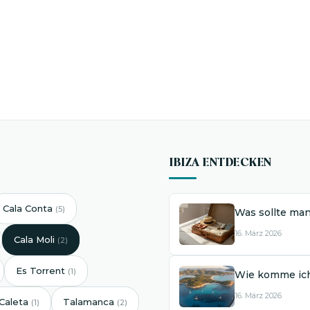
IBIZA ENTDECKEN
Cala Conta
(5)
Was sollte man
16. März 2026
Cala Moli
(2)
Es Torrent
(1)
Wie komme ich
16. März 2026
Caleta
Talamanca
(1)
(2)