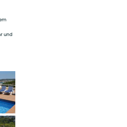
tem
ar und