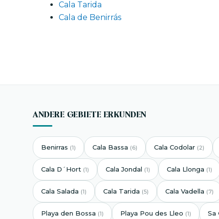
Cala Tarida
Cala de Benirrás
ANDERE GEBIETE ERKUNDEN
Benirras
Cala Bassa
Cala Codolar
(1)
(6)
(2)
Cala D´Hort
Cala Jondal
Cala Llonga
(1)
(1)
(1)
Cala Salada
Cala Tarida
Cala Vadella
(1)
(5)
(7)
Playa den Bossa
Playa Pou des Lleo
Sa 
(1)
(1)