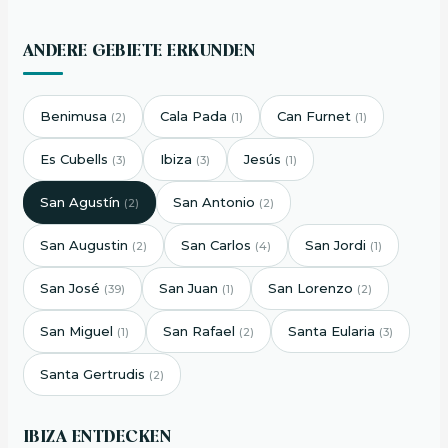
ANDERE GEBIETE ERKUNDEN
Benimusa
Cala Pada
Can Furnet
(2)
(1)
(1)
Es Cubells
Ibiza
Jesús
(3)
(3)
(1)
San Agustín
San Antonio
(2)
(2)
San Augustin
San Carlos
San Jordi
(2)
(4)
(1)
San José
San Juan
San Lorenzo
(39)
(1)
(2)
San Miguel
San Rafael
Santa Eularia
(1)
(2)
(3)
Santa Gertrudis
(2)
IBIZA ENTDECKEN