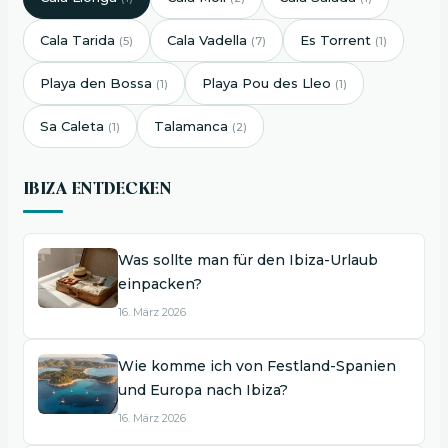
Cala Tarida
Cala Vadella
Es Torrent
(5)
(7)
(1)
Playa den Bossa
Playa Pou des Lleo
(1)
(1)
Sa Caleta
Talamanca
(1)
(2)
IBIZA ENTDECKEN
Was sollte man für den Ibiza-Urlaub
einpacken?
16. März 2026
Wie komme ich von Festland-Spanien
und Europa nach Ibiza?
16. März 2026