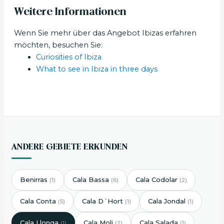
Weitere Informationen
Wenn Sie mehr über das Angebot Ibizas erfahren
möchten, besuchen Sie:
Curiosities of Ibiza
What to see in Ibiza in three days
ANDERE GEBIETE ERKUNDEN
Benirras
Cala Bassa
Cala Codolar
(1)
(6)
(2)
Cala Conta
Cala D´Hort
Cala Jondal
(5)
(1)
(1)
Cala Llonga
Cala Moli
Cala Salada
(1)
(2)
(1)